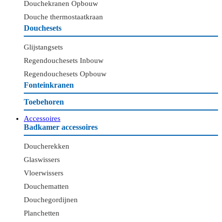
Douchekranen Opbouw
Douche thermostaatkraan
Douchesets
Glijstangsets
Regendouchesets Inbouw
Regendouchesets Opbouw
Fonteinkranen
Toebehoren
Accessoires
Badkamer accessoires
Doucherekken
Glaswissers
Vloerwissers
Douchematten
Douchegordijnen
Planchetten