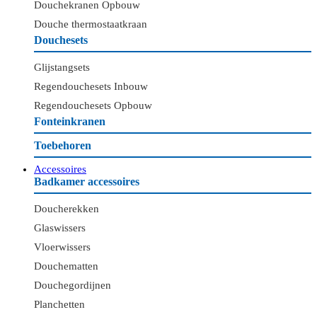
Douchekranen Opbouw
Douche thermostaatkraan
Douchesets
Glijstangsets
Regendouchesets Inbouw
Regendouchesets Opbouw
Fonteinkranen
Toebehoren
Accessoires
Badkamer accessoires
Doucherekken
Glaswissers
Vloerwissers
Douchematten
Douchegordijnen
Planchetten