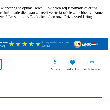
w ervaring te optimaliseren. Ook delen wij informatie over uw
 informatie die u aan ze heeft verstrekt of die ze hebben verzameld
weten? Lees dan ons Cookiebeleid en onze Privacyverklaring.
★★★★★
swinkel
Dit zeggen de klanten over
kiyoh
NL
9.3
▾
borg
Sanexo!
Account
Verlanglijst
Winkelwagen