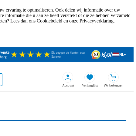
w ervaring te optimaliseren. Ook delen wij informatie over uw
 informatie die u aan ze heeft verstrekt of die ze hebben verzameld
weten? Lees dan ons Cookiebeleid en onze Privacyverklaring.
★★★★★
swinkel
Dit zeggen de klanten over
kiyoh
NL
9.3
▾
borg
Sanexo!
Account
Verlanglijst
Winkelwagen