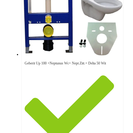
Geberit Up 100 +Neptunus Wc+ Nept.Zitt.+ Delta 50 Wit