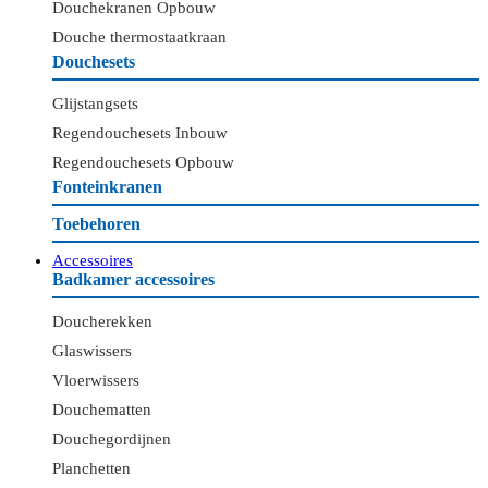
Douchekranen Opbouw
Douche thermostaatkraan
Douchesets
Glijstangsets
Regendouchesets Inbouw
Regendouchesets Opbouw
Fonteinkranen
Toebehoren
Accessoires
Badkamer accessoires
Doucherekken
Glaswissers
Vloerwissers
Douchematten
Douchegordijnen
Planchetten