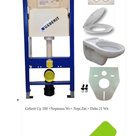
Geberit Up 100 +Neptunus Wc+ Nept.Zitt.+ Delta 21 Wit