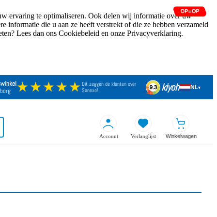
w ervaring te optimaliseren. Ook delen wij informatie over uw
 informatie die u aan ze heeft verstrekt of die ze hebben verzameld
weten? Lees dan ons Cookiebeleid en onze Privacyverklaring.
★★★★★
swinkel
Dit zeggen de klanten over
kiyoh
NL
9.3
▾
borg
Sanexo!
Account
Verlanglijst
Winkelwagen