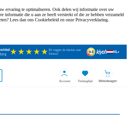
w ervaring te optimaliseren. Ook delen wij informatie over uw
 informatie die u aan ze heeft verstrekt of die ze hebben verzameld
weten? Lees dan ons Cookiebeleid en onze Privacyverklaring.
★★★★★
swinkel
Dit zeggen de klanten over
kiyoh
NL
9.3
▾
borg
Sanexo!
Account
Verlanglijst
Winkelwagen