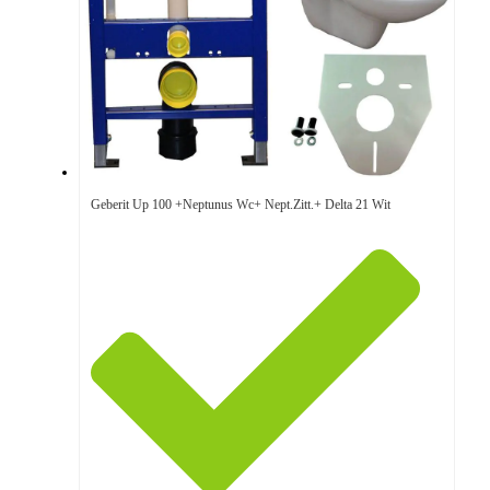
Geberit Up 100 +Neptunus Wc+ Nept.Zitt.+ Delta 21 Wit