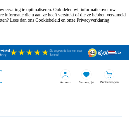
w ervaring te optimaliseren. Ook delen wij informatie over uw
 informatie die u aan ze heeft verstrekt of die ze hebben verzameld
weten? Lees dan ons Cookiebeleid en onze Privacyverklaring.
★★★★★
swinkel
Dit zeggen de klanten over
kiyoh
NL
9.3
▾
borg
Sanexo!
Account
Verlanglijst
Winkelwagen