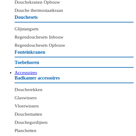
Douchekranen Opbouw
Douche thermostaatkraan
Douchesets
Glijstangsets
Regendouchesets Inbouw
Regendouchesets Opbouw
Fonteinkranen
Toebehoren
Accessoires
Badkamer accessoires
Doucherekken
Glaswissers
Vloerwissers
Douchematten
Douchegordijnen
Planchetten