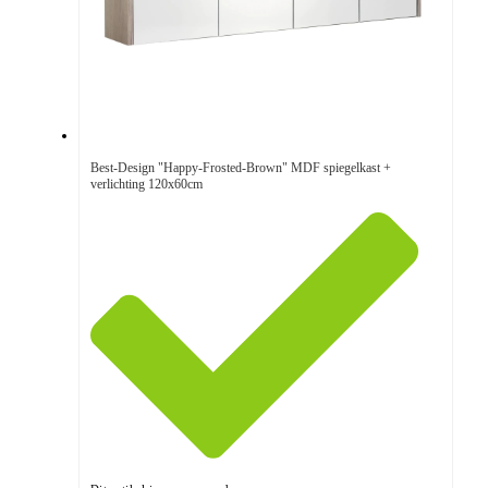
Best-Design "Happy-Frosted-Brown" MDF spiegelkast +
verlichting 120x60cm