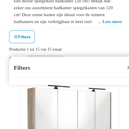
Een mooie spiegelkast badkamer 120 cm? Bekijk dan
zeker ons assortiment badkamer spiegelkasten van 120
cm! Deze ruime kasten zijn ideaal voor de ruimere
badkamers en zijn verkrijgbaar in heel veel
Lees meer
verschillende uitvoeringen. Handig, stijlvol en
gemakkelijk, dat is een spiegelkast badkamer 120 cm!
Filters
Producten
1
tot
15
van
15
totaal
Sorteer op:
Filters