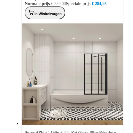
Normale prijs
Speciale prijs
€ 339,00
€ 284,95
In Winkelwagen
Badwand Phlox 1-Delig 80x140 Met Zijwand 80cm 6Mm Helder