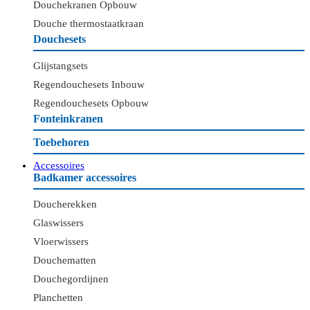
Douchekranen Opbouw
Douche thermostaatkraan
Douchesets
Glijstangsets
Regendouchesets Inbouw
Regendouchesets Opbouw
Fonteinkranen
Toebehoren
Accessoires
Badkamer accessoires
Doucherekken
Glaswissers
Vloerwissers
Douchematten
Douchegordijnen
Planchetten