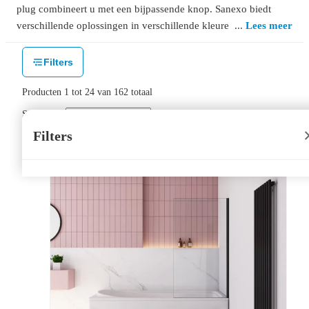
plug combineert u met een bijpassende knop. Sanexo biedt
verschillende oplossingen in verschillende kleuren voor het
Lees meer
afvoeren van het water uit uw
bad
.
Filters
Producten
1
tot
24
van
162
totaal
Sorteer op:
Filters