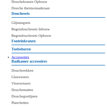
Douchekranen Opbouw
Douche thermostaatkraan
Douchesets
Glijstangsets
Regendouchesets Inbouw
Regendouchesets Opbouw
Fonteinkranen
Toebehoren
Accessoires
Badkamer accessoires
Doucherekken
Glaswissers
Vloerwissers
Douchematten
Douchegordijnen
Planchetten