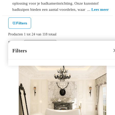
oplossing voor je badkamerinrichting. Onze kunststof
badkuipen bieden een aantal voordelen, waardoor ze
Lees meer
ideaal zijn voor iedere situatie. Kies daarom een
kunststof badkuip!
Filters
Producten
1
tot
24
van
118
totaal
Sorteer op:
Filters