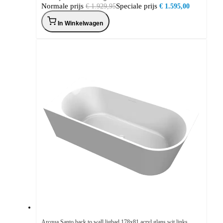
Normale prijs
Speciale prijs
€ 1.929,95
€ 1.595,00
In Winkelwagen
Arcqua Santo back to wall ligbad 178x81 acryl glans wit links