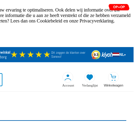
w ervaring te optimaliseren. Ook delen wij informatie over uw
 informatie die u aan ze heeft verstrekt of die ze hebben verzameld
weten? Lees dan ons Cookiebeleid en onze Privacyverklaring.
★★★★★
swinkel
Dit zeggen de klanten over
kiyoh
NL
9.3
▾
borg
Sanexo!
Account
Verlanglijst
Winkelwagen