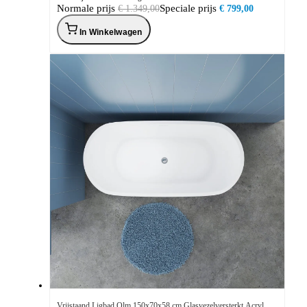
Normale prijs
Speciale prijs
€ 1.349,00
€ 799,00
In Winkelwagen
Vrijstaand Ligbad Olm 150x70x58 cm Glasvezelversterkt Acryl