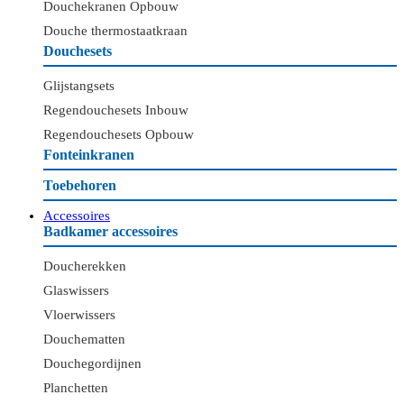
Douchekranen Opbouw
Douche thermostaatkraan
Douchesets
Glijstangsets
Regendouchesets Inbouw
Regendouchesets Opbouw
Fonteinkranen
Toebehoren
Accessoires
Badkamer accessoires
Doucherekken
Glaswissers
Vloerwissers
Douchematten
Douchegordijnen
Planchetten