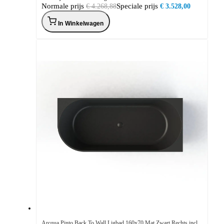
Normale prijs
Speciale prijs
€ 4.268,88
€ 3.528,00
In Winkelwagen
Arcqua Pinto Back To Wall Ligbad 160x70 Mat Zwart Rechts incl.