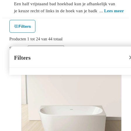
Een half vrijstaand bad hoekbad kun je afhankelijk van
je keuze recht of links in de hoek van je badkamer
Lees meer
plaatsen. Ons assortiment biedt diverse half vrijstaande
hoekbaden.
Filters
Producten
1
tot
24
van
44
totaal
Sorteer op:
Filters