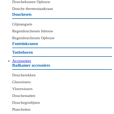
Douchekranen Opbouw
Douche thermostaatkraan
Douchesets
Glijstangsets
Regendouchesets Inbouw
Regendouchesets Opbouw
Fonteinkranen
Toebehoren
Accessoires
Badkamer accessoires
Doucherekken
Glaswissers
Vloerwissers
Douchematten
Douchegordijnen
Planchetten