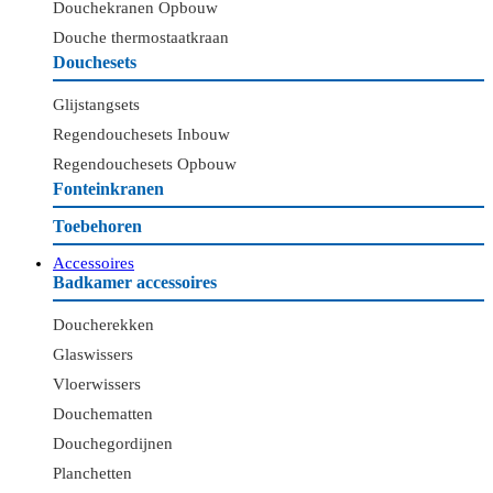
Douchekranen Opbouw
Douche thermostaatkraan
Douchesets
Glijstangsets
Regendouchesets Inbouw
Regendouchesets Opbouw
Fonteinkranen
Toebehoren
Accessoires
Badkamer accessoires
Doucherekken
Glaswissers
Vloerwissers
Douchematten
Douchegordijnen
Planchetten