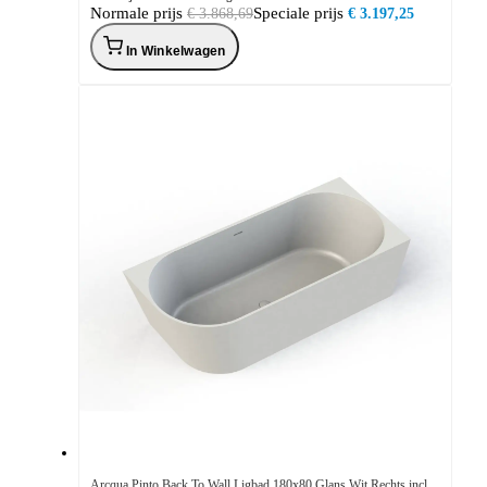
Normale prijs
Speciale prijs
€ 3.868,69
€ 3.197,25
In Winkelwagen
Arcqua Pinto Back To Wall Ligbad 180x80 Glans Wit Rechts incl.