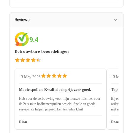
Reviews
9.4
Betrouwbare beoordelingen
13 May 2026
13 May 2026
Mooie spullen. Kwaliteit en prijs zeer goed.
Top service
Heb voor de verbouwing voor mijn nieuwe huis hier voor
Bij een andere 
de 2e x mijn badkamerspullen besteld. Snelle en goede
order uitlevere
service. Ze helpen je goed. Een tevreden klant
niet nodig 2 ma
onderdeel niet 
Rian
Ronald