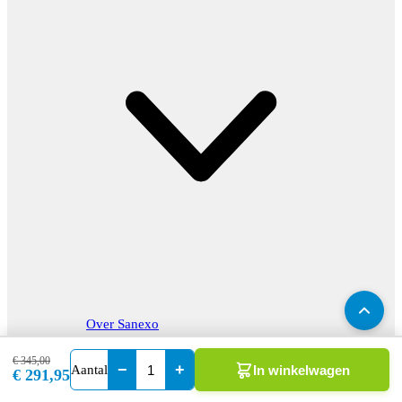
Over Sanexo
Contact
€ 345,00
−
+
Aantal
In winkelwagen
€ 291,95
Onze Voordelen