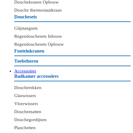
Douchekranen Opbouw
Douche thermostaatkraan
Douchesets
Glijstangsets
Regendouchesets Inbouw
Regendouchesets Opbouw
Fonteinkranen
Toebehoren
Accessoires
Badkamer accessoires
Doucherekken
Glaswissers
Vloerwissers
Douchematten
Douchegordijnen
Planchetten