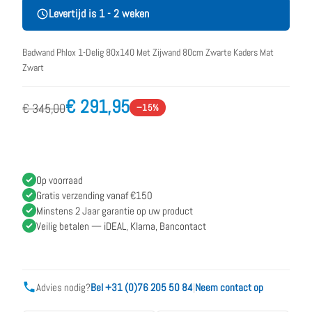
Levertijd is 1 - 2 weken
Badwand Phlox 1-Delig 80x140 Met Zijwand 80cm Zwarte Kaders Mat
Zwart
€ 291,95
€ 345,00
−15%
Op voorraad
Gratis verzending vanaf €150
Minstens 2 Jaar garantie op uw product
Veilig betalen — iDEAL, Klarna, Bancontact
Advies nodig?
Bel +31 (0)76 205 50 84
|
Neem contact op