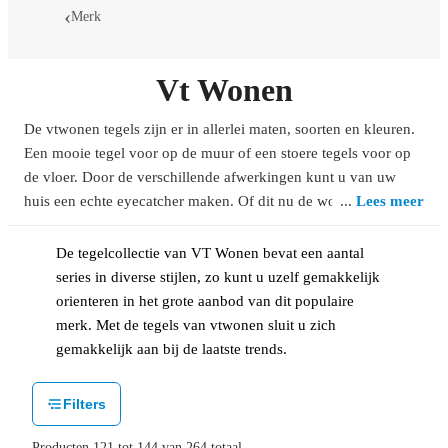
Merk
Vt Wonen
De vtwonen tegels zijn er in allerlei maten, soorten en kleuren.
Een mooie tegel voor op de muur of een stoere tegels voor op
de vloer. Door de verschillende afwerkingen kunt u van uw
huis een echte eyecatcher maken. Of dit nu de woonkamer,
Lees meer
badkamer of keuken is, dat maakt niet uit. Alle tegels zijn
namelijk gemakkelijke schoon te maken en kras- en slijtvast,
De tegelcollectie van VT Wonen bevat een aantal
waardoor u er dus weinig onderhoud aan heeft.
series in diverse stijlen, zo kunt u uzelf gemakkelijk
orienteren in het grote aanbod van dit populaire
merk. Met de tegels van vtwonen sluit u zich
gemakkelijk aan bij de laatste trends.
Filters
Producten
121
tot
144
van
264
totaal