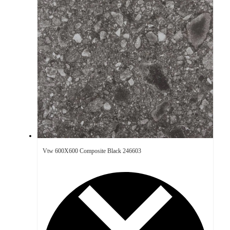
Vtw 600X600 Composite Black 246603