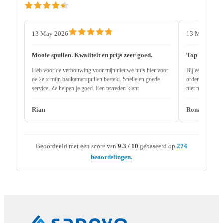
13 May 2026
13 May 2026
Mooie spullen. Kwaliteit en prijs zeer goed.
Top service
Heb voor de verbouwing voor mijn nieuwe huis hier voor
Bij een andere 
de 2e x mijn badkamerspullen besteld. Snelle en goede
order uitlevere
service. Ze helpen je goed. Een tevreden klant
niet nodig 2 ma
onderdeel niet 
Rian
Ronald
Beoordeeld met een score van
9.3 / 10
gebaseerd op
274
beoordelingen.