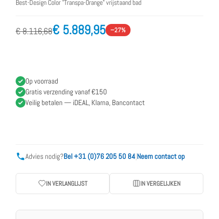
Best-Design Color "Transpa-Orange" vrijstaand bad
€ 5.889,95
€ 8.116,68
−27%
Op voorraad
Gratis verzending vanaf €150
Veilig betalen — iDEAL, Klarna, Bancontact
Advies nodig?
Bel +31 (0)76 205 50 84
|
Neem contact op
IN VERLANGLIJST
IN VERGELIJKEN