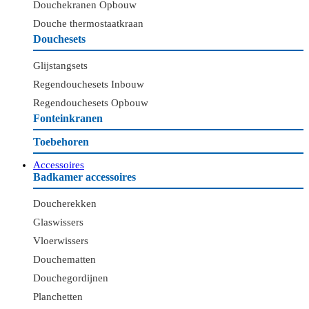
Douchekranen Opbouw
Douche thermostaatkraan
Douchesets
Glijstangsets
Regendouchesets Inbouw
Regendouchesets Opbouw
Fonteinkranen
Toebehoren
Accessoires
Badkamer accessoires
Doucherekken
Glaswissers
Vloerwissers
Douchematten
Douchegordijnen
Planchetten