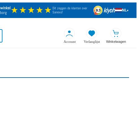
★★★★★
swinkel
Dit zeggen de klanten over
kiyoh
NL
9.3
▾
borg
Sanexo!
Account
Verlanglijst
Winkelwagen