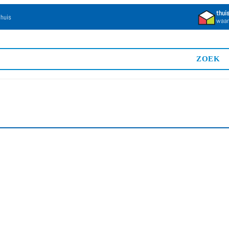
thui
 huis
waar
ZOEK