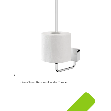
Geesa Topaz Reserverolhouder Chroom