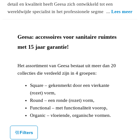
detail en kwaliteit heeft Geesa zich ontwikkeld tot een
wereldwijde specialist in het professionele segment. De
Lees meer
badkameraccessoires van Geesa zijn te vinden van particuliere
badkamers tot luxe hotels en cruiseschepen. Design,
functionaliteit, duurzaamheid en gebruiksgemak – dat is Geesa.
Geesa: accessoires voor sanitaire ruimtes
met 15 jaar garantie!
Het assortiment van Geesa bestaat uit meer dan 20
collecties die verdeeld zijn in 4 groepen:
Square – gekenmerkt door een vierkante
(rozet) vorm,
Round – een ronde (rozet) vorm,
Functional – met functionaliteit voorop,
Organic – vloeiende, organische vormen.
Filters