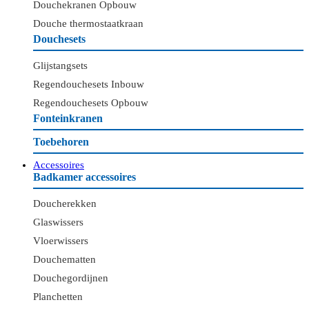
Douchekranen Opbouw
Douche thermostaatkraan
Douchesets
Glijstangsets
Regendouchesets Inbouw
Regendouchesets Opbouw
Fonteinkranen
Toebehoren
Accessoires
Badkamer accessoires
Doucherekken
Glaswissers
Vloerwissers
Douchematten
Douchegordijnen
Planchetten