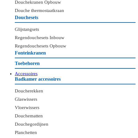
Douchekranen Opbouw
Douche thermostaatkraan
Douchesets
Glijstangsets
Regendouchesets Inbouw
Regendouchesets Opbouw
Fonteinkranen
Toebehoren
Accessoires
Badkamer accessoires
Doucherekken
Glaswissers
Vloerwissers
Douchematten
Douchegordijnen
Planchetten