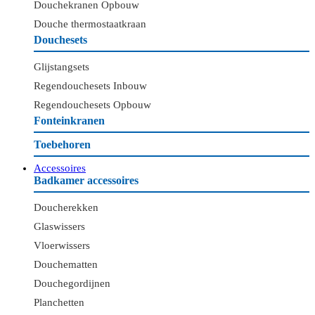
Douchekranen Opbouw
Douche thermostaatkraan
Douchesets
Glijstangsets
Regendouchesets Inbouw
Regendouchesets Opbouw
Fonteinkranen
Toebehoren
Accessoires
Badkamer accessoires
Doucherekken
Glaswissers
Vloerwissers
Douchematten
Douchegordijnen
Planchetten