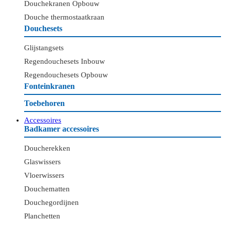
Douchekranen Opbouw
Douche thermostaatkraan
Douchesets
Glijstangsets
Regendouchesets Inbouw
Regendouchesets Opbouw
Fonteinkranen
Toebehoren
Accessoires
Badkamer accessoires
Doucherekken
Glaswissers
Vloerwissers
Douchematten
Douchegordijnen
Planchetten