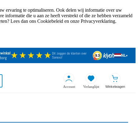
w ervaring te optimaliseren. Ook delen wij informatie over uw
 informatie die u aan ze heeft verstrekt of die ze hebben verzameld
weten? Lees dan ons Cookiebeleid en onze Privacyverklaring.
★★★★★
swinkel
Dit zeggen de klanten over
kiyoh
NL
9.3
▾
borg
Sanexo!
Account
Verlanglijst
Winkelwagen