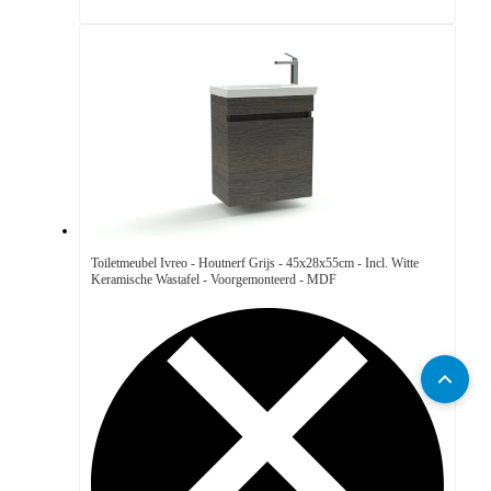
Toiletmeubel Ivreo - Houtnerf Grijs - 45x28x55cm - Incl. Witte
Keramische Wastafel - Voorgemonteerd - MDF