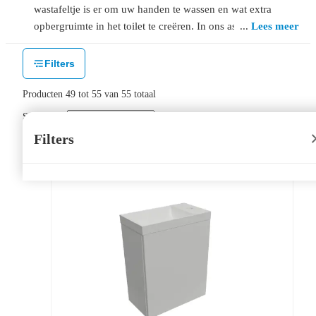
wastafeltje is er om uw handen te wassen en wat extra
opbergruimte in het toilet te creëren. In ons assortiment
Lees meer
toiletmeubels vindt u verschillende modellen variërend
in kleur, ontwerp en afmetingen. Voor iedere smaak
Filters
hebben wij een passend toiletmeubel. Bezoek onze
uitgebreide showroom, of maak het uzelf gemakkelijk
Producten
49
tot
55
van
55
totaal
door vanuit uw huis online te bestellen.
Sorteer op:
Filters