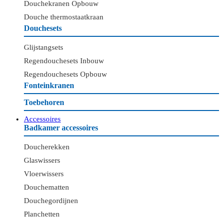
Douchekranen Opbouw
Douche thermostaatkraan
Douchesets
Glijstangsets
Regendouchesets Inbouw
Regendouchesets Opbouw
Fonteinkranen
Toebehoren
Accessoires
Badkamer accessoires
Doucherekken
Glaswissers
Vloerwissers
Douchematten
Douchegordijnen
Planchetten