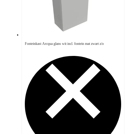
Fonteinkast Arcqua glans wit incl. fontein mat zwart z/o