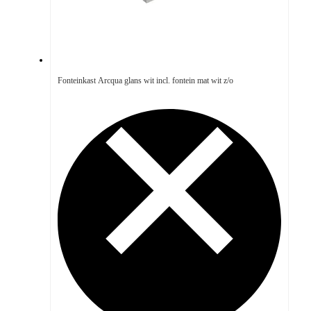
Fonteinkast Arcqua glans wit incl. fontein mat wit z/o