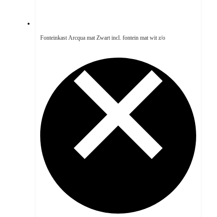
Fonteinkast Arcqua mat Zwart incl. fontein mat wit z/o