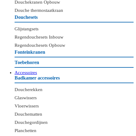
Douchekranen Opbouw
Douche thermostaatkraan
Douchesets
Glijstangsets
Regendouchesets Inbouw
Regendouchesets Opbouw
Fonteinkranen
Toebehoren
Accessoires
Badkamer accessoires
Doucherekken
Glaswissers
Vloerwissers
Douchematten
Douchegordijnen
Planchetten