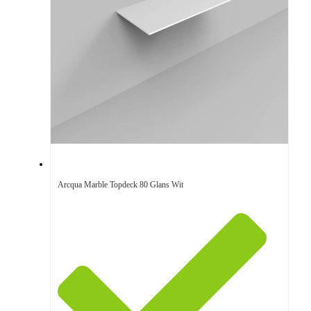
Arcqua Marble Topdeck 80 Glans Wit