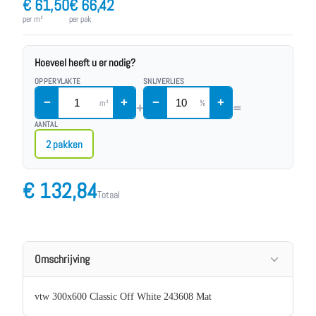
€
61,50
€ 66,42
per m²
per pak
Hoeveel heeft u er nodig?
OPPERVLAKTE
SNIJVERLIES
−
+
−
+
m²
%
+
=
AANTAL
2 pakken
€
132,84
Totaal
Omschrijving
vtw 300x600 Classic Off White 243608 Mat