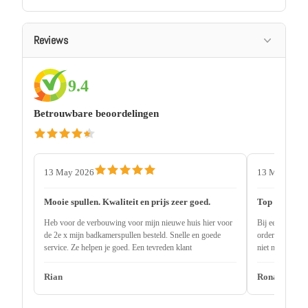
Reviews
9.4
Betrouwbare beoordelingen
13 May 2026
13 May 2026
Mooie spullen. Kwaliteit en prijs zeer goed.
Top service
Heb voor de verbouwing voor mijn nieuwe huis hier voor
Bij een andere 
de 2e x mijn badkamerspullen besteld. Snelle en goede
order uitlevere
service. Ze helpen je goed. Een tevreden klant
niet nodig 2 ma
onderdeel niet 
Rian
Ronald