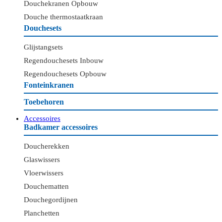
Douchekranen Opbouw
Douche thermostaatkraan
Douchesets
Glijstangsets
Regendouchesets Inbouw
Regendouchesets Opbouw
Fonteinkranen
Toebehoren
Accessoires
Badkamer accessoires
Doucherekken
Glaswissers
Vloerwissers
Douchematten
Douchegordijnen
Planchetten