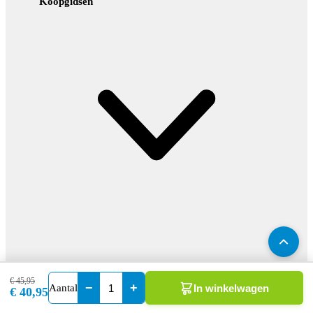
Koopgidsen
Kies je Douche
€ 45,95
−
+
Aantal
In winkelwagen
€ 40,95
Kies je Badkamermeubel