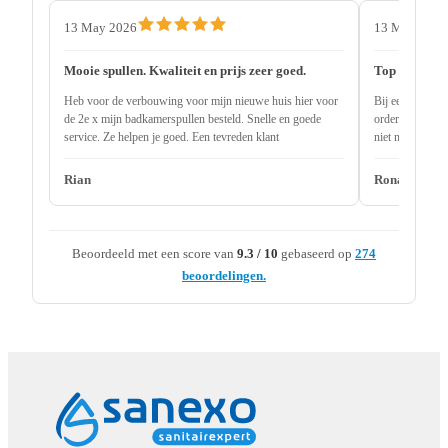
13 May 2026
13 May 2026
Mooie spullen. Kwaliteit en prijs zeer goed.
Top service
Heb voor de verbouwing voor mijn nieuwe huis hier voor
Bij een andere 
de 2e x mijn badkamerspullen besteld. Snelle en goede
order uitlevere
service. Ze helpen je goed. Een tevreden klant
niet nodig 2 ma
onderdeel niet 
Rian
Ronald
Beoordeeld met een score van
9.3 / 10
gebaseerd op
274
beoordelingen.