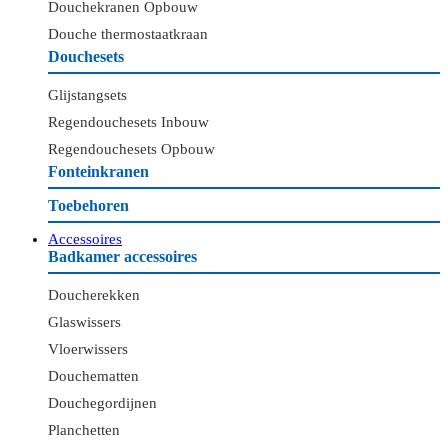
Douchekranen Opbouw
Douche thermostaatkraan
Douchesets
Glijstangsets
Regendouchesets Inbouw
Regendouchesets Opbouw
Fonteinkranen
Toebehoren
Accessoires
Badkamer accessoires
Doucherekken
Glaswissers
Vloerwissers
Douchematten
Douchegordijnen
Planchetten