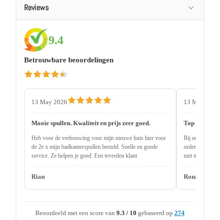
Reviews
9.4
Betrouwbare beoordelingen
13 May 2026
13 May 2026
Mooie spullen. Kwaliteit en prijs zeer goed.
Top service
Heb voor de verbouwing voor mijn nieuwe huis hier voor
Bij een andere 
de 2e x mijn badkamerspullen besteld. Snelle en goede
order uitlevere
service. Ze helpen je goed. Een tevreden klant
niet nodig 2 ma
onderdeel niet 
Rian
Ronald
Beoordeeld met een score van
9.3 / 10
gebaseerd op
274