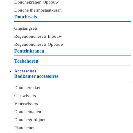
Douchekranen Opbouw
Douche thermostaatkraan
Douchesets
Glijstangsets
Regendouchesets Inbouw
Regendouchesets Opbouw
Fonteinkranen
Toebehoren
Accessoires
Badkamer accessoires
Doucherekken
Glaswissers
Vloerwissers
Douchematten
Douchegordijnen
Planchetten