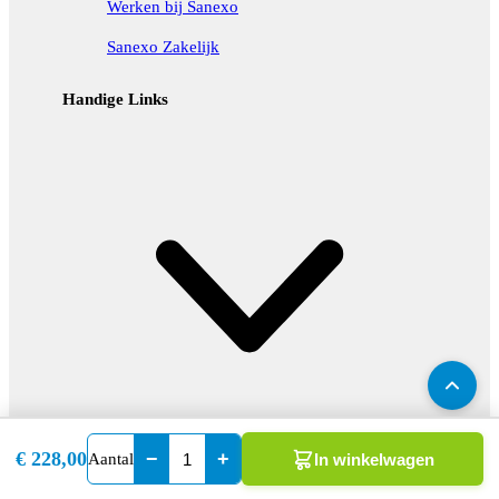
Werken bij Sanexo
Sanexo Zakelijk
Handige Links
−
+
€ 228,00
Aantal
In winkelwagen