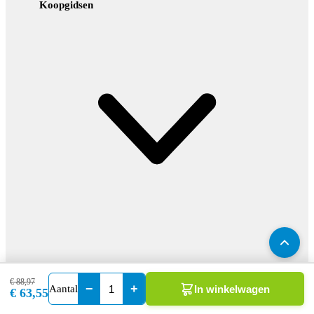
Koopgidsen
Kies je Douche
€ 88,97
−
+
Aantal
In winkelwagen
€ 63,55
Kies je Badkamermeubel