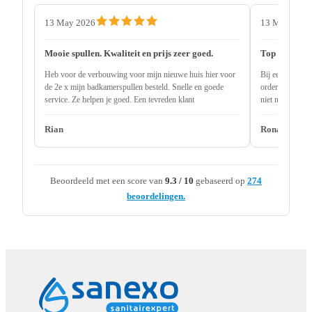
13 May 2026
13 May 2026
Mooie spullen. Kwaliteit en prijs zeer goed.
Top service
Heb voor de verbouwing voor mijn nieuwe huis hier voor
Bij een andere 
de 2e x mijn badkamerspullen besteld. Snelle en goede
order uitlevere
service. Ze helpen je goed. Een tevreden klant
niet nodig 2 ma
onderdeel niet 
Rian
Ronald
Beoordeeld met een score van
9.3 / 10
gebaseerd op
274
beoordelingen.