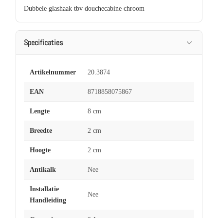
Dubbele glashaak tbv douchecabine chroom
Specificaties
Artikelnummer
20.3874
EAN
8718858075867
Lengte
8 cm
Breedte
2 cm
Hoogte
2 cm
Antikalk
Nee
Installatie
Nee
Handleiding