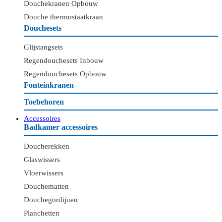
Douchekranen Opbouw
Douche thermostaatkraan
Douchesets
Glijstangsets
Regendouchesets Inbouw
Regendouchesets Opbouw
Fonteinkranen
Toebehoren
Accessoires
Badkamer accessoires
Doucherekken
Glaswissers
Vloerwissers
Douchematten
Douchegordijnen
Planchetten