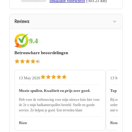
Installatie voorschrift
(503.21 kB)
Reviews
9.4
Betrouwbare beoordelingen
13 May 2026
13 May 2026
Mooie spullen. Kwaliteit en prijs zeer goed.
Top service
Heb voor de verbouwing voor mijn nieuwe huis hier voor
Bij een andere 
de 2e x mijn badkamerspullen besteld. Snelle en goede
order uitlevere
service. Ze helpen je goed. Een tevreden klant
niet nodig 2 ma
onderdeel niet 
Rian
Ronald