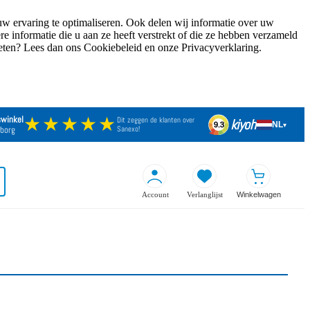
w ervaring te optimaliseren. Ook delen wij informatie over uw
 informatie die u aan ze heeft verstrekt of die ze hebben verzameld
weten? Lees dan ons Cookiebeleid en onze Privacyverklaring.
★★★★★
swinkel
Dit zeggen de klanten over
kiyoh
NL
9.3
▾
borg
Sanexo!
Account
Verlanglijst
Winkelwagen