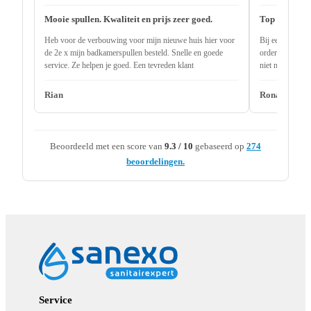
Mooie spullen. Kwaliteit en prijs zeer goed.
Top service
Heb voor de verbouwing voor mijn nieuwe huis hier voor
Bij een andere 
de 2e x mijn badkamerspullen besteld. Snelle en goede
order uitlevere
service. Ze helpen je goed. Een tevreden klant
niet nodig 2 ma
onderdeel niet 
Rian
Ronald
Beoordeeld met een score van
9.3 / 10
gebaseerd op
274
beoordelingen.
Service