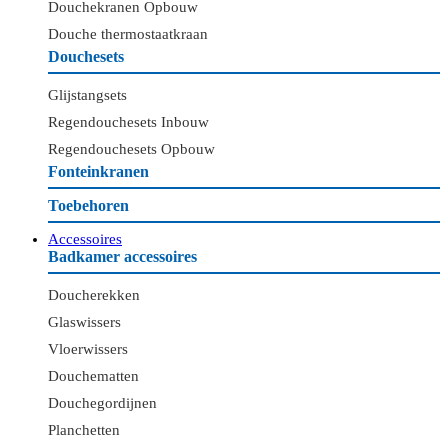
Douchekranen Opbouw
Douche thermostaatkraan
Douchesets
Glijstangsets
Regendouchesets Inbouw
Regendouchesets Opbouw
Fonteinkranen
Toebehoren
Accessoires
Badkamer accessoires
Doucherekken
Glaswissers
Vloerwissers
Douchematten
Douchegordijnen
Planchetten