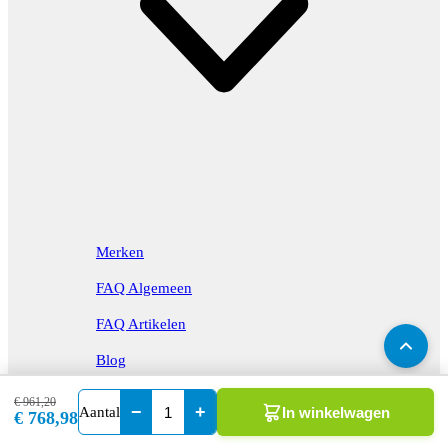
Merken
FAQ Algemeen
FAQ Artikelen
Blog
€ 961,20
Koopgidsen
−
+
Aantal
In winkelwagen
€ 768,98