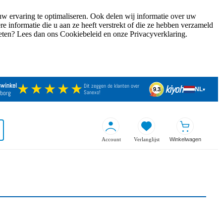
w ervaring te optimaliseren. Ook delen wij informatie over uw
 informatie die u aan ze heeft verstrekt of die ze hebben verzameld
weten? Lees dan ons Cookiebeleid en onze Privacyverklaring.
★★★★★
swinkel
Dit zeggen de klanten over
kiyoh
NL
9.3
▾
borg
Sanexo!
Account
Verlanglijst
Winkelwagen