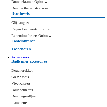
Douchekranen Opbouw
Douche thermostaatkraan
Douchesets
Glijstangsets
Regendouchesets Inbouw
Regendouchesets Opbouw
Fonteinkranen
Toebehoren
Accessoires
Badkamer accessoires
Doucherekken
Glaswissers
Vloerwissers
Douchematten
Douchegordijnen
Planchetten