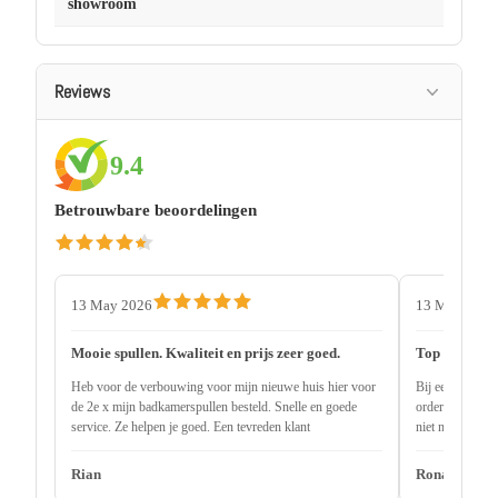
showroom
Reviews
9.4
Betrouwbare beoordelingen
13 May 2026
13 May 2026
Mooie spullen. Kwaliteit en prijs zeer goed.
Top service
Heb voor de verbouwing voor mijn nieuwe huis hier voor
Bij een andere 
de 2e x mijn badkamerspullen besteld. Snelle en goede
order uitlevere
service. Ze helpen je goed. Een tevreden klant
niet nodig 2 ma
onderdeel niet 
Rian
Ronald